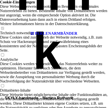
Cookie-Einstellungen
Diese Webseite verwendet Cookies, um Besuchern ein optimales
Nutzererlebnis zu bieten. Bestimmte Inhalte von Drittanbietern werden
nur angezeigt, wenn die entsprechende Option aktiviert ist. Die
Datenverarbeitung kann dann auch in einem Drittland erfolgen.
Weitere Informationen hierzu in der Datenschutzerklärung.
k
Technisch notwendige
PERLENARMBÄNDER
Diese Cookies sind zum Betrieb der Webseite notwendig, z.B. zum
Schutz vor Hackerangriffen und zur Gewährleistung eines
konsistenten und der Nachfrage angepassten Erscheinungsbilds der
Seite.
Analytische
Diese Cookies werden verwendet, um das Nutzererlebnis weiter zu
optimieren. Hierunter fallen auch Statistiken, die dem
Webseitenbetreiber von Drittanbietern zur Verfügung gestellt werden,
sowie die Ausspielung von personalisierter Werbung durch die
Nachverfolgung der Nutzeraktivität über verschiedene Webseiten.
Drittanbieter-Inhalte
Diese Webseite bietet möglicherweise Inhalte oder Funktionalitäten an,
SKYLY handmade - Martina Ruthardt
die von Drittanbietern eigenverantwortlich zur Verfügung gestellt
werden. Diese Drittanbieter können eigene Cookies setzen, z.B. um
die Nutzeraktivität zu verfolgen oder ihre Angebote zu personalisieren